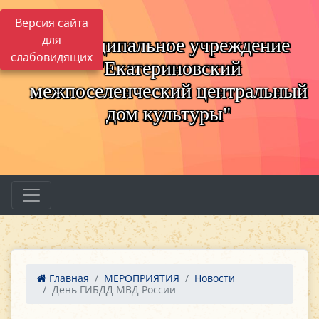
Версия сайта
для
Муниципальное учреждение
слабовидящих
"Екатериновский
межпоселенческий центральный
дом культуры"
Главная
МЕРОПРИЯТИЯ
Новости
День ГИБДД МВД России