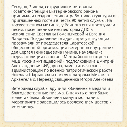
Сегодня, 3 июля, сотрудники и ветераны
Госавтоинспекции Екатериновского района
принимали поздравления от работников культуры и
приглашенных гостей в честь 90-летия службы. На
торжественном митинге, у Вечного огня прозвучали
песни, посвящённые инспекторам ДПС в
исполнении Светланы Романычевой и Евгения
Лаврова. Поздравления в адрес присутствующих
прозвучали от председателя Саратовской
общественной организации ветеранов внутренних
дел Сергея Геннадьевича Гунина, начальника
отдела полиции в составе Межрайонного отдела
МВД России «Ртищевский» подполковника Дмитрий
Александрович Фёдорова, заместителя главы
администрации по военно-патриотической работе
Николая Шарыпова и настоятеля храма Михаила
Архангела с. Переезд священника Игоря Алексеева.
Ветеранам службы вручили юбилейные медали и
благодарственные письма. В память о погибших
коллегах была объявлена минута молчания.
Мероприятие завершилось возложением цветов к
мемориалу.