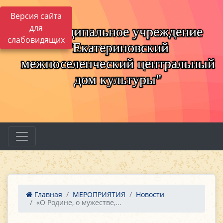
Версия сайта
для
Муниципальное учреждение
слабовидящих
"Екатериновский
межпоселенческий центральный
дом культуры"
Главная
МЕРОПРИЯТИЯ
Новости
«О Родине, о мужестве,...