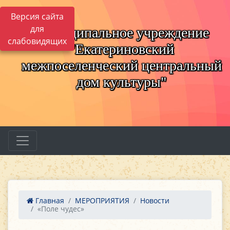
Версия сайта
для
Муниципальное учреждение
слабовидящих
"Екатериновский
межпоселенческий центральный
дом культуры"
Главная
МЕРОПРИЯТИЯ
Новости
«Поле чудес»