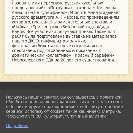
назовать имя персонажа русских кукольных
представлений». «Петрушка», - отвечает Киселева
Анна, и она в суперфинале. И опять Анна угадывает
русского драматурга А.П.Чехова, по произведениям
которого, поставлены замечательные спектакли
«Чайка», «Три сестры», «Вишневый сад», «Дядя
Ваня». Все участники получают призы. Также для
ребят была подготовлена выставка из материалов
нашего ДК. Это-афиши,программки,
фотографии,билеты,которые сохранились от
спектаклей, подготовленных и показанных
драматическим коллективом «Красный сарафан»
Новоселовского СДК за 20 лет его существования.
Пользуясь нашим сайтом, вы соглашаетесь с политикой
2026 г. mu-emcdk.ru
обработки персональных данных а также с тем что наш
Вход
веб-сайт и другие подключенные к веб-сайту сторонние
Карта сайта
сервисы используют cookies такие как Яндекс Метрика,
Политика обработки персональных данных
"Госуслуги", "PRO.Культура", "Спутник аналитика".
Подробнее
Сделано на KubCMS
Разработка и поддержка