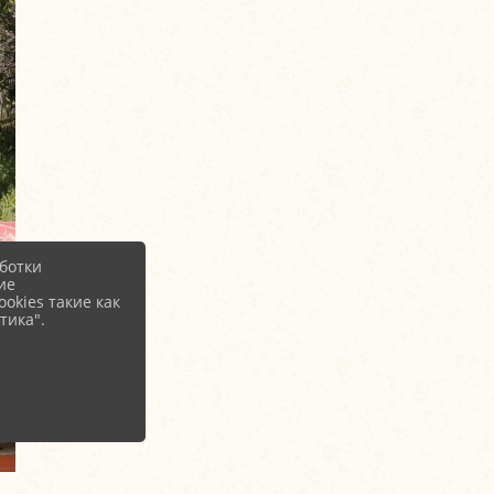
ботки
ие
okies такие как
тика".