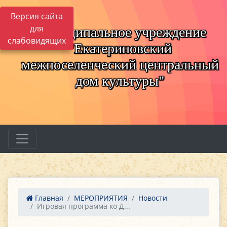
Версия сайта
для
Муниципальное учреждение
слабовидящих
"Екатериновский
межпоселенческий центральный
дом культуры"
Главная
МЕРОПРИЯТИЯ
Новости
Игровая программа ко Д...