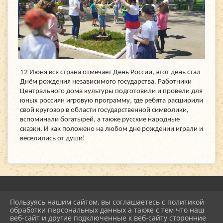
12 Июня вся страна отмечает День России, этот день стал
Днём рождения независимого государства. Работники
Центрального дома культуры подготовили и провели для
юных россиян игровую программу, где ребята расширили
свой кругозор в области государственной символики,
вспоминали богатырей, а также русские народные
сказки. И как положено на любом дне рождении играли и
веселились от души!
Пользуясь нашим сайтом, вы соглашаетесь с политикой
2026 г. mu-emcdk.ru
обработки персональных данных а также с тем что наш
Вход
веб-сайт и другие подключенные к веб-сайту сторонние