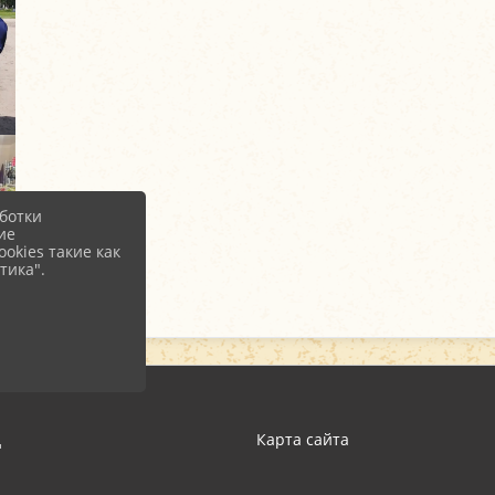
ботки
ие
okies такие как
тика".
д
Карта сайта