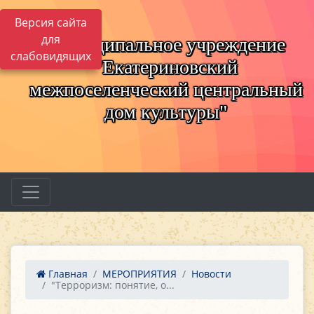
Версия сайта
для
Муниципальное учреждение
слабовидящих
"Екатериновский
межпоселенческий центральный
дом культуры"
Главная
МЕРОПРИЯТИЯ
Новости
"Терроризм: понятие, о...