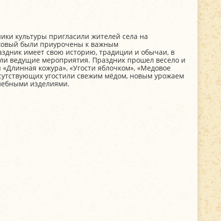
ники культуры пригласили жителей села на
еховый были приурочены к важным
аздник имеет свою историю, традиции и обычаи, в
али ведущие мероприятия. Праздник прошел весело и
ы «Длинная кожура», «Угости яблочком», «Медовое
исутствующих угостили свежим мёдом, новым урожаем
лебными изделиями.