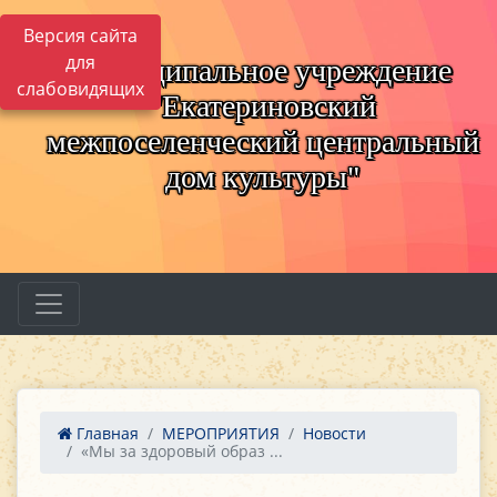
Версия сайта
для
Муниципальное учреждение
слабовидящих
"Екатериновский
межпоселенческий центральный
дом культуры"
Главная
МЕРОПРИЯТИЯ
Новости
«Мы за здоровый образ ...