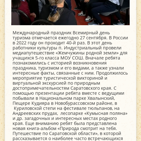
Международный праздник Всемирный день
туризма отмечается ежегодно 27 сентября. В России
в 2022 году он проходит 40-й раз. В этот день
работники культуры п. Индустриальный провели
медиапутешествие «Жемчужины родной земли» для
учащихся 5-го класса МОУ СОШ. Вначале ребята
познакомились с историей возникновения
праздника, туризмом и его видами, а также узнали
интересные факты, связанные с ним. Продолжилось
мероприятие туристической викториной и
виртуальной экскурсией по природным
достопримечательностям Саратовского края. С
помощью презентации ребята вместе с ведущими
побывали в Национальном парке Хвалынский,
Пещере Кудияра в Новобурассовском районе, в
Куриловской степи на фестивале тюльпанов, на
Андреевских прудах, лесопарке «Кумысная поляна»
и др. загадочных и интересных местах родного
края. Еще вниманию ребят была представлена
новая книга-альбом «Природа смотрит на тебя.
Путешествие по Саратовской области», в которой
рассказывается о наиболее часто встречающихся