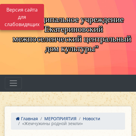
Версия сайта
для
Муниципальное учреждение
слабовидящих
"Екатериновский
межпоселенческий центральный
дом культуры"
Главная
МЕРОПРИЯТИЯ
Новости
«Жемчужины родной земли»