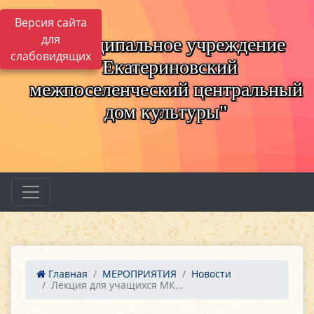
Версия сайта
для
Муниципальное учреждение
слабовидящих
"Екатериновский
межпоселенческий центральный
дом культуры"
Главная
МЕРОПРИЯТИЯ
Новости
Лекция для учащихся МК...