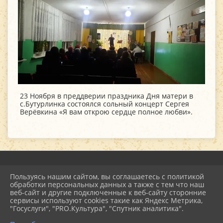
23 Ноября в преддверии праздника Дня матери в
с.Бутурлинка состоялся сольный концерт Сергея
Верёвкина «Я вам открою сердце полное любви».
Пользуясь нашим сайтом, вы соглашаетесь с политикой
2026 г. mu-emcdk.ru
обработки персональных данных а также с тем что наш
Вход
веб-сайт и другие подключенные к веб-сайту сторонние
Карта сайта
сервисы используют cookies такие как Яндекс Метрика,
Политика обработки персональных данных
"Госуслуги", "PRO.Культура", "Спутник аналитика".