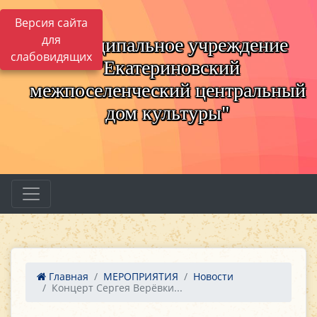
Версия сайта
для
Муниципальное учреждение
слабовидящих
"Екатериновский
межпоселенческий центральный
дом культуры"
Главная
МЕРОПРИЯТИЯ
Новости
Концерт Сергея Верёвки...