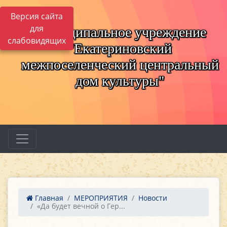
Версия сайта
для
Муниципальное учреждение
слабовидящих
"Екатериновский
межпоселенческий центральный
дом культуры"
Главная
МЕРОПРИЯТИЯ
Новости
«Да будет вечной о Гер...