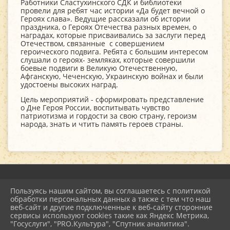
Работники Сластухинского СДК и библиотеки
провели для ребят час истории «Да будет вечной о
Героях слава». Ведущие рассказали об истории
праздника, о Героях Отечества разных времен, о
наградах, которые присваивались за заслуги перед
Отечеством, связанные с совершением
героического подвига. Ребята с большим интересом
слушали о героях- земляках, которые совершили
боевые подвиги в Великую Отечественную,
Афганскую, Чеченскую, Украинскую войнах и были
удостоены высоких наград.
Цель мероприятий - сформировать представление
о Дне Героя России, воспитывать чувство
патриотизма и гордости за свою страну, героизм
народа, знать и чтить память героев страны.
Пользуясь нашим сайтом, вы соглашаетесь с политикой
2026 г. mu-emcdk.ru
обработки персональных данных а также с тем что наш
Вход
веб-сайт и другие подключенные к веб-сайту сторонние
Карта сайта
сервисы используют cookies такие как Яндекс Метрика,
Политика обработки персональных данных
"Госуслуги", "PRO.Культура", "Спутник аналитика".