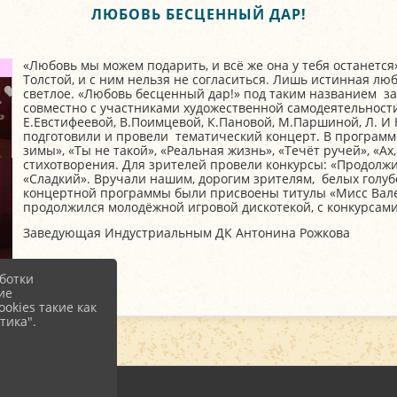
ЛЮБОВЬ БЕСЦЕННЫЙ ДАР!
«Любовь мы можем подарить, и всё же она у тебя останется»
Толстой, и с ним нельзя не согласиться. Лишь истинная лю
светлое. «Любовь бесценный дар!» под таким названием 
совместно с участниками художественной самодеятельности
Е.Евстифеевой, В.Поимцевой, К.Пановой, М.Паршиной, Л. И Ю
подготовили и провели тематический концерт. В программе 
зимы», «Ты не такой», «Реальная жизнь», «Течёт ручей», «Ах,
стихотворения. Для зрителей провели конкурсы: «Продолжи
«Сладкий». Вручали нашим, дорогим зрителям, белых голуб
концертной программы были присвоены титулы «Мисс Вале
продолжился молодёжной игровой дискотекой, с конкурсам
Заведующая Индустриальным ДК Антонина Рожкова
ботки
ие
okies такие как
тика".