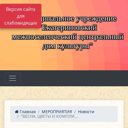
Версия сайта
для
Муниципальное учреждение
слабовидящих
"Екатериновский
межпоселенческий центральный
дом культуры"
Главная
МЕРОПРИЯТИЯ
Новости
"ВЕСНА, ЦВЕТЫ И КОМПЛИ...