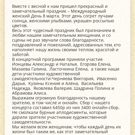
Вместе с весной к нам пришел прекрасный и
замечательный праздник – Международный
женский День 8 марта. Этот день согрет лучами
солнца, женскими улыбками, украшен россыпью
цветов.
Весь этот чудесный праздник был признанием в
любви нашим замечательным женщинам, и со
сцены не раз звучали слова благодарности,
поздравлений и пожеланий, адресованных тем, кто
наполняет нашу жизнь своими теплом, красотой и
заботой.
В концертной программе приняли участие
Ионцевы Александр и Наталья, Егорова Елена,
Мазаева Галина, Ласточкина Елена, а также наши
дети-участники художественной
самодеятельности:Черняева Виктория, Ивасенко
Дарья, Кузины Ксения и Алёна, Васильева
Надежда, Яковлева Валерия, Шадрина Полина и
Абрамова Алиса.
Выражаем огромную благодарность нашему
зрителю, в том числе и онлайн. Сбор с нашего
концерта составил 6450р из них 3400 онлайн-сбор.
Не смолкали бурные аплодисменты, которые
дарили зрители участникам художественной
самодеятельности.
Мы желаем всем женщинам, чтобы каждый день их
жизни был таким же, как этот замечательный