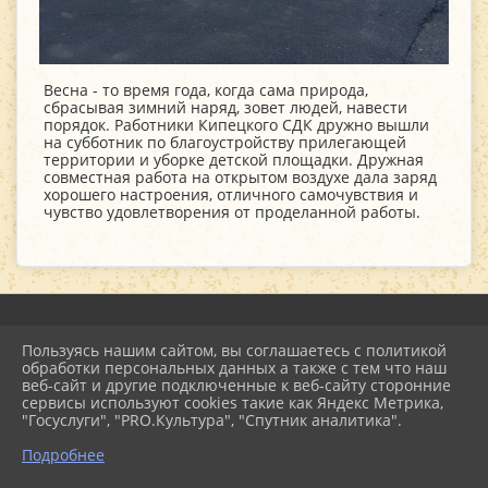
Весна - то время года, когда сама природа,
сбрасывая зимний наряд, зовет людей, навести
порядок. Работники Кипецкого СДК дружно вышли
на субботник по благоустройству прилегающей
территории и уборке детской площадки. Дружная
совместная работа на открытом воздухе дала заряд
хорошего настроения, отличного самочувствия и
чувство удовлетворения от проделанной работы.
Пользуясь нашим сайтом, вы соглашаетесь с политикой
2026 г. mu-emcdk.ru
обработки персональных данных а также с тем что наш
Вход
веб-сайт и другие подключенные к веб-сайту сторонние
Карта сайта
сервисы используют cookies такие как Яндекс Метрика,
Политика обработки персональных данных
"Госуслуги", "PRO.Культура", "Спутник аналитика".
Подробнее
Сделано на KubCMS
Разработка и поддержка