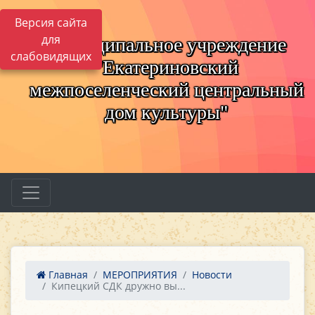
Версия сайта
для
Муниципальное учреждение
слабовидящих
"Екатериновский
межпоселенческий центральный
дом культуры"
Главная
МЕРОПРИЯТИЯ
Новости
Кипецкий СДК дружно вы...