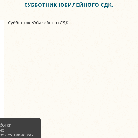
СУББОТНИК ЮБИЛЕЙНОГО СДК.
Субботник Юбилейного СДК.
ботки
ие
okies такие как