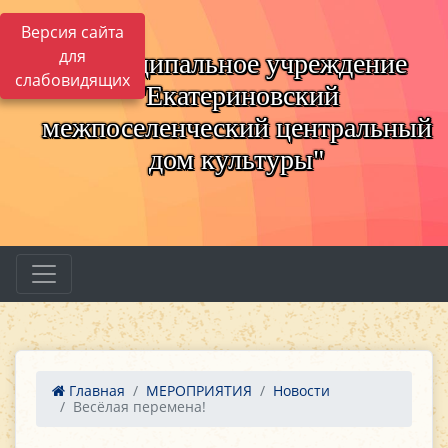
Версия сайта
для
Муниципальное учреждение
слабовидящих
"Екатериновский
межпоселенческий центральный
дом культуры"
Главная
МЕРОПРИЯТИЯ
Новости
Весёлая перемена!