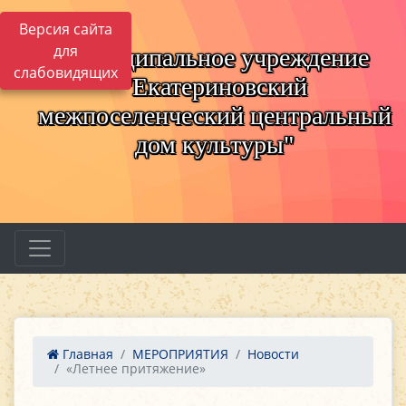
Версия сайта
для
Муниципальное учреждение
слабовидящих
"Екатериновский
межпоселенческий центральный
дом культуры"
Главная
МЕРОПРИЯТИЯ
Новости
«Летнее притяжение»