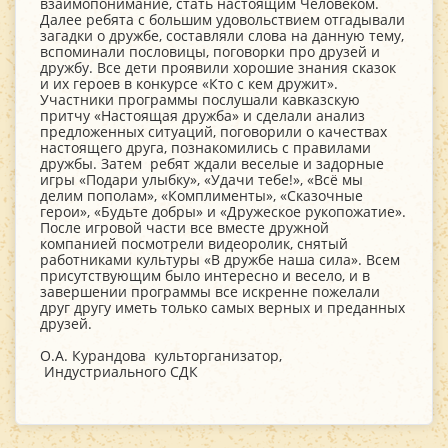
взаимопонимание, стать настоящим Человеком.
Далее ребята с большим удовольствием отгадывали
загадки о дружбе, составляли слова на данную тему,
вспоминали пословицы, поговорки про друзей и
дружбу. Все дети проявили хорошие знания сказок
и их героев в конкурсе «Кто с кем дружит».
Участники программы послушали кавказскую
притчу «Настоящая дружба» и сделали анализ
предложенных ситуаций, поговорили о качествах
настоящего друга, познакомились с правилами
дружбы. Затем ребят ждали веселые и задорные
игры «Подари улыбку», «Удачи тебе!», «Всё мы
делим пополам», «Комплименты», «Сказочные
герои», «Будьте добры» и «Дружеское рукопожатие».
После игровой части все вместе дружной
компанией посмотрели видеоролик, снятый
работниками культуры «В дружбе наша сила». Всем
присутствующим было интересно и весело, и в
завершении программы все искренне пожелали
друг другу иметь только самых верных и преданных
друзей.
О.А. Курандова культорганизатор,
Индустриального СДК