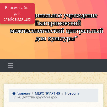
Версия сайта
для
Муниципальное учреждение
слабовидящих
"Екатериновский
межпоселенческий центральный
дом культуры"
Главная
МЕРОПРИЯТИЯ
Новости
«С детства дружбой дор...