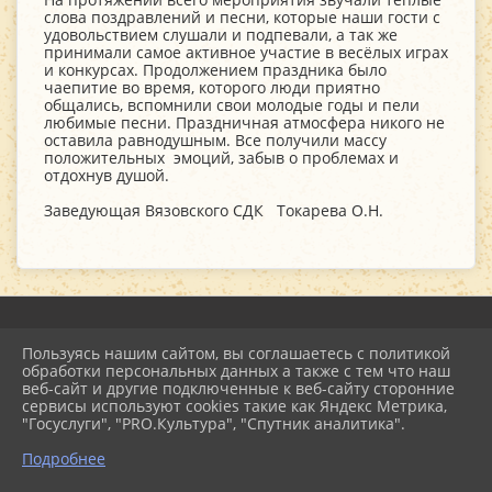
слова поздравлений и песни, которые наши гости с
удовольствием слушали и подпевали, а так же
принимали самое активное участие в весёлых играх
и конкурсах. Продолжением праздника было
чаепитие во время, которого люди приятно
общались, вспомнили свои молодые годы и пели
любимые песни. Праздничная атмосфера никого не
оставила равнодушным. Все получили массу
положительных эмоций, забыв о проблемах и
отдохнув душой.
Заведующая Вязовского СДК Токарева О.Н.
Пользуясь нашим сайтом, вы соглашаетесь с политикой
2026 г. mu-emcdk.ru
обработки персональных данных а также с тем что наш
Вход
веб-сайт и другие подключенные к веб-сайту сторонние
Карта сайта
сервисы используют cookies такие как Яндекс Метрика,
Политика обработки персональных данных
"Госуслуги", "PRO.Культура", "Спутник аналитика".
Подробнее
Сделано на KubCMS
Разработка и поддержка