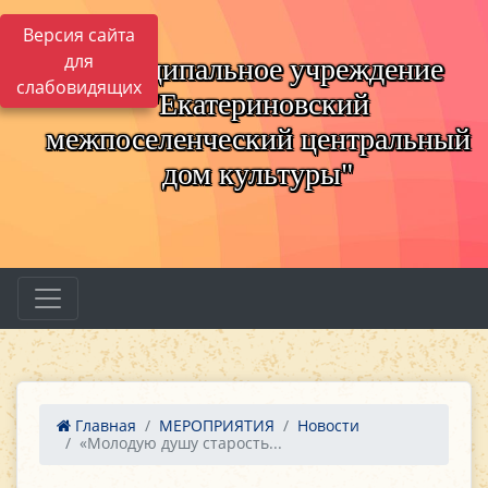
Версия сайта
для
Муниципальное учреждение
слабовидящих
"Екатериновский
межпоселенческий центральный
дом культуры"
Главная
МЕРОПРИЯТИЯ
Новости
«Молодую душу старость...