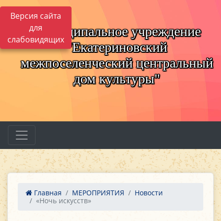
Версия сайта
для
Муниципальное учреждение
слабовидящих
"Екатериновский
межпоселенческий центральный
дом культуры"
Главная
МЕРОПРИЯТИЯ
Новости
«Ночь искусств»