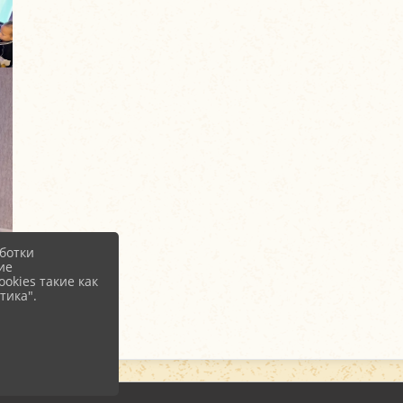
ботки
ие
okies такие как
тика".