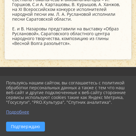
Горшков, С.и А. Карташовы, В. Курышов, А. Ханжов,
на XI Всероссийском конкурсе исполнителей
народной песни им. Л. А. Руслановой исполнили
песни Саратовской области.
Е. и В. Назаровы представили на выставку «Образ
Руслановой», Саратовского областного центра
народного творчества, композицию из глины
«Весной Волга разольётся».
Пользуясь нашим сайтом, вы соглашаетесь с политикой
2026 г. mu-emcdk.ru
обработки персональных данных а также с тем что наш
Вход
веб-сайт и другие подключенные к веб-сайту сторонние
Карта сайта
сервисы используют cookies такие как Яндекс Метрика,
Политика обработки персональных данных
"Госуслуги", "PRO.Культура", "Спутник аналитика".
Подробнее
Сделано на KubCMS
Разработка и поддержка
Подтверждаю