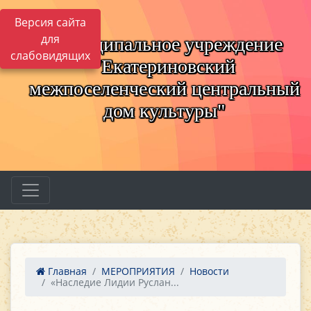
Версия сайта
для
Муниципальное учреждение
слабовидящих
"Екатериновский
межпоселенческий центральный
дом культуры"
Главная
МЕРОПРИЯТИЯ
Новости
«Наследие Лидии Руслан...