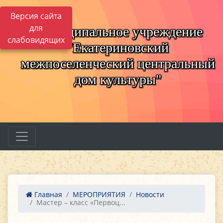
Версия сайта
для
Муниципальное учреждение
слабовидящих
"Екатериновский
межпоселенческий центральный
дом культуры"
Главная
МЕРОПРИЯТИЯ
Новости
Мастер – класс «Первоц...