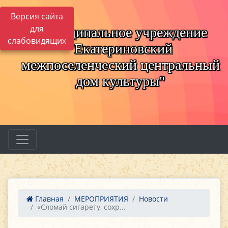
Версия сайта
для
Муниципальное учреждение
слабовидящих
"Екатериновский
межпоселенческий центральный
дом культуры"
Главная
МЕРОПРИЯТИЯ
Новости
«Сломай сигарету, сохр...