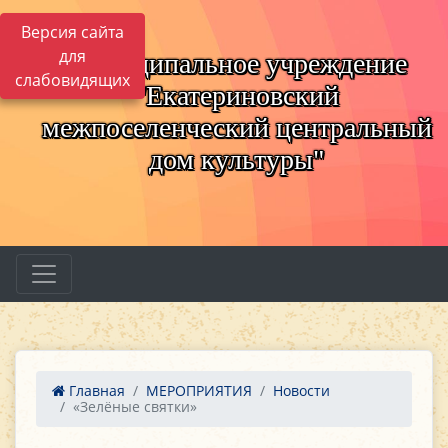
Версия сайта
для
Муниципальное учреждение
слабовидящих
"Екатериновский
межпоселенческий центральный
дом культуры"
Главная
МЕРОПРИЯТИЯ
Новости
«Зелёные святки»