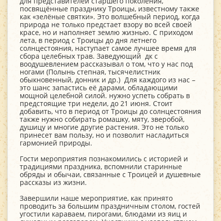
для представителей старшего поколения,
посвящённые празднику Троицы, известному также
как «зелёные святки». Это волшебный период, когда
природа не только предстает взору во всей своей
красе, но и наполняет землю жизнью. С приходом
лета, в период с Троицы до дня летнего
солнцестояния, наступает самое лучшее время для
сбора целебных трав. Заведующий дк с
воодушевлением рассказывал о том, что у нас под
ногами (Полынь степная, тысячелистник
обыкновенный, донник и др.) Для каждого из нас –
это шанс запастись её дарами, обладающими
мощной целебной силой. нужно успеть собрать в
предстоящие три недели, до 21 июня. Стоит
добавить, что в период от Троицы до солнцестояния
также нужно собирать ромашку, мяту, зверобой,
душицу и многие другие растения. Это не только
принесет вам пользу, но и позволит насладиться
гармонией природы.
Гости мероприятия познакомились с историей и
традициями праздника, вспомнили старинные
обряды и обычаи, связанные с Троицей и душевные
рассказы из жизни.
Завершили наше мероприятие, как принято
проводить за большим праздничным столом, гостей
угостили караваем, пирогами, блюдами из яиц и