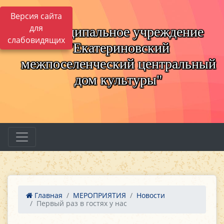
Версия сайта
для
Муниципальное учреждение
слабовидящих
"Екатериновский
межпоселенческий центральный
дом культуры"
Главная
МЕРОПРИЯТИЯ
Новости
Первый раз в гостях у нас