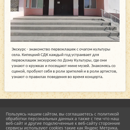
Экскурс - знакомство первоклашек с очагом культуры
села. Кипецкий СДК каждый год устраивает для
первоклашек экскурсию по Дому Культуры, где они
узнают о кружках и посещают мине музей. Знакомясь со
сценой, пробуют себя в роли зрителей и в роли артистов,
узнают о правилах поведения во время концерта.
Пользуясь нашим сайтом, вы соглашаетесь с политикой
2026 г. mu-emcdk.ru
обработки персональных данных а также с тем что наш
Вход
веб-сайт и другие подключенные к веб-сайту сторонние
Карта сайта
сервисы используют cookies такие как Яндекс Метрика,