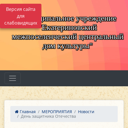
Версия сайта
для
Муниципальное учреждение
слабовидящих
"Екатериновский
межпоселенческий центральный
дом культуры"
Главная
МЕРОПРИЯТИЯ
Новости
День защитника Отечества