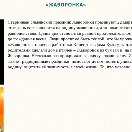
«ЖАВОРОНКА»
Старинный славянский праздник Жаворонки празднуют 22 марта 
этот день возвращаются на родину жаворонки, а за ними летят
равноденствия. Длина дня становится равной продолжительнос
долгожданная весна. Люди просят её быть тёплой, чтобы урож
«Жаворонка» провели работники Кипецкого Дома Культуры для 
родителями сделали дома птичек – Жаворонок из бумаги и на п
Жаворонка. Несколько раз прокричали закличку, звали весну.
Такие традиционные праздники помогают детям понять уникаль
родину, ощутить её значимость в своей жизни. То, что усвоено 