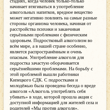
стадиях, когда человек только-только
начинает втягиваться в употребление
алкогольных напитков, вредное вещество
может негативно повлиять на самые разные
стороны организма человека, начиная от
расстройства психики и заканчивая
серьёзными проблемами с физическим
здоровьем. Подростковый алкоголизм во
всём мире, а в нашей стране особенно,
является распространённым и очень
опасным. Употребление алкоголя для
подростка зачастую оборачивается
серьёзнейшими проблемами. На борьбу с
этой проблемой вышли работники
Кипецкого СДК. С подростками и
молодёжью была проведена беседа о вреде
алкоголя «Алкоголь употреблять себя
убивать» в ходе, которой прошла акция с
доступной информацией для жителей села и
родителей «Мы против алкоголя».