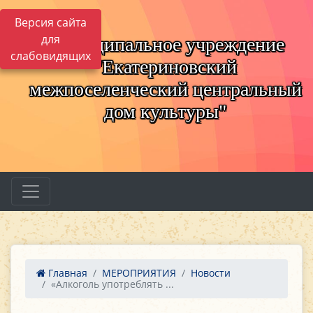
Версия сайта
для
Муниципальное учреждение
слабовидящих
"Екатериновский
межпоселенческий центральный
дом культуры"
Главная
МЕРОПРИЯТИЯ
Новости
«Алкоголь употреблять ...