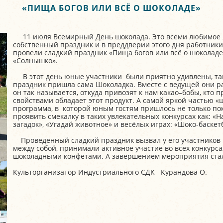
«ПИЩА БОГОВ ИЛИ ВСЁ О ШОКОЛАДЕ»
11 июля Всемирный День шоколада. Это всеми любимое л
собственный праздник и в преддверии этого дня работники
провели сладкий праздник «Пища богов или всё о шоколаде
«Солнышко».
В этот день юные участники были приятно удивлены, так
праздник пришла сама Шоколадка. Вместе с ведущей они ра
он так называется, откуда привозят к нам какао–бобы, кто
свойствами обладает этот продукт. А самой яркой частью «
программа, в которой юным гостям пришлось не только по
проявить смекалку в таких увлекательных конкурсах как: «Н
загадок», «Угадай животное» и весёлых играх: «Шоко-баскетб
Проведенный сладкий праздник вызвал у его участников 
между собой, принимали активное участие во всех конкурса
шоколадными конфетами. А завершением мероприятия ста
Культорганизатор Индустриального СДК Курандова О.