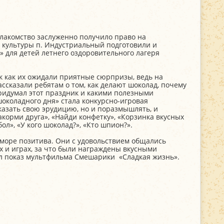
акомство заслуженно получило право на
 культуры п. Индустриальный подготовили и
» для детей летнего оздоровительного лагеря
 как их ожидали приятные сюрпризы, ведь на
ссказали ребятам о том, как делают шоколад, почему
 придумал этот праздник и какими полезными
шоколадного дня» стала конкурсно-игровая
казать свою эрудицию, но и поразмышлять, и
акорми друга», «Найди конфетку», «Корзинка вкусных
ол», «У кого шоколад?», «Кто шпион?».
море позитива. Они с удовольствием общались
х и играх, за что были награждены вкусными
л показ мультфильма Смешарики «Сладкая жизнь».