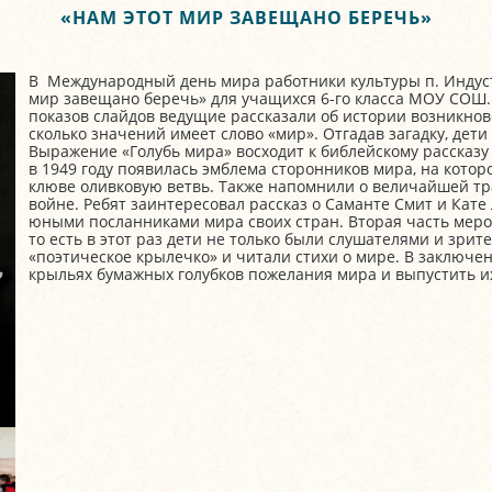
«НАМ ЭТОТ МИР ЗАВЕЩАНО БЕРЕЧЬ»
В Международный день мира работники культуры п. Индус
мир завещано беречь» для учащихся 6-го класса МОУ СОШ.
показов слайдов ведущие рассказали об истории возникнов
сколько значений имеет слово «мир». Отгадав загадку, дети
Выражение «Голубь мира» восходит к библейскому рассказу 
в 1949 году появилась эмблема сторонников мира, на котор
клюве оливковую ветвь. Также напомнили о величайшей тр
войне. Ребят заинтересовал рассказ о Саманте Смит и Кате 
юными посланниками мира своих стран. Вторая часть меро
то есть в этот раз дети не только были слушателями и зрит
«поэтическое крылечко» и читали стихи о мире. В заключе
крыльях бумажных голубков пожелания мира и выпустить их