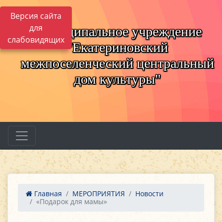
Версия сайта
для
Муниципальное учреждение
слабовидящих
"Екатериновский
межпоселенческий центральный
дом культуры"
Главная
МЕРОПРИЯТИЯ
Новости
«Подарок для мамы»