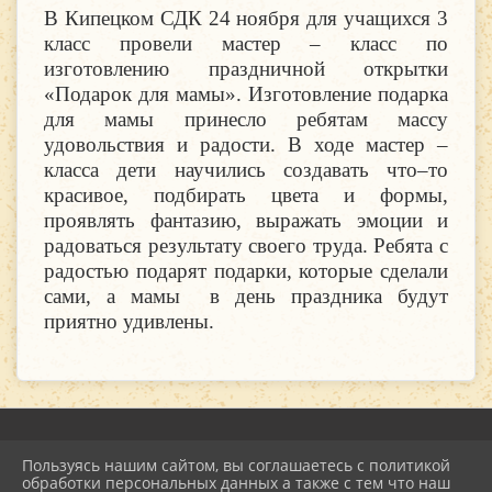
В Кипецком СДК 24 ноября для учащихся 3
класс провели мастер – класс по
изготовлению праздничной открытки
«Подарок для мамы». Изготовление подарка
для мамы принесло ребятам массу
удовольствия и радости. В ходе мастер –
класса дети научились создавать что–то
красивое, подбирать цвета и формы,
проявлять фантазию, выражать эмоции и
радоваться результату своего труда. Ребята с
радостью подарят подарки, которые сделали
сами, а мамы в день праздника будут
приятно удивлены.
Пользуясь нашим сайтом, вы соглашаетесь с политикой
2026 г. mu-emcdk.ru
обработки персональных данных а также с тем что наш